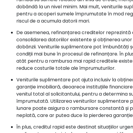
dobândă la un nivel minim. Mai mult, veniturile supl
pentru a acoperi sumele împrumutate în mod reg
riscul de a acumula datorii mari.
De asemenea,
refinanțarea creditelor
reprezintă o
consolidarea datoriilor existente și obținerea unor
dobânzii. Veniturile suplimentare pot îmbunătăți 
condiții mai bune în procesul de refinanțare. În plus
atât pentru a rambursa mai rapid creditele existen
reduce costurile totale ale împrumuturilor.
Veniturile suplimentare pot ajuta inclusiv la obțin
garanție imobiliară
, deoarece instituțiile financiar
venitul total al solicitantului, pentru a determina 
împrumutată. Utilizarea veniturilor suplimentare 
lunare poate asigura o rambursare constantă și po
neplată, care ar putea duce la pierderea garanției
În plus,
creditul rapid
este destinat situațiilor urgen