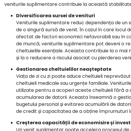
veniturile suplimentare contribuie la această stabilitate
Diversificarea sursei de venituri
Veniturile suplimentare reduc dependența de un 
de o singură sursă de venit. În cazul în care locul
afectat de factori economici nefavorabili sau în ca
de muncă, veniturile suplimentare pot deveni o r
cheltuielile esențiale. Aceasta contribuie la o mai
și la o reducere a riscului asociat cu pierderea venit
Gestionarea cheltuielilor neașteptate
Viața de zi cu zi poate aduce cheltuieli neprevăzu
cheltuieli medicale sau urgențe familiale. Venituril
utilizate pentru a acoperi aceste cheltuieli fără a
acumularea de datorii. Aceasta înseamnă o gestio
bugetului personal și evitarea acumulării de datori
de credit și capacitatea de a obține împrumuturi în
Creșterea capacității de economisire și invest
Un venit suplimentar poate accelera procesul de