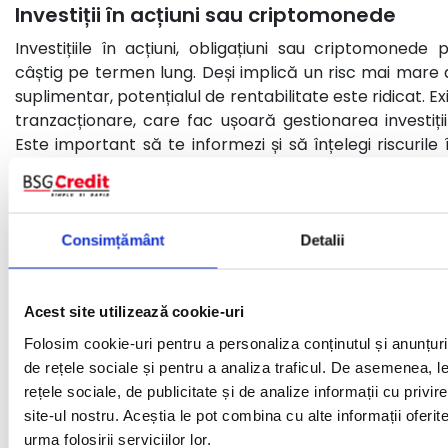
Investiții în acțiuni sau criptomonede
Investițiile în acțiuni, obligațiuni sau criptomonede 
câștig pe termen lung. Deși implică un risc mai mare 
suplimentar, potențialul de rentabilitate este ridicat. E
tranzacționare, care fac ușoară gestionarea investiții
Este important să te informezi și să înțelegi riscurile 
strategie bine pusă la punct, aceste investiții pot aduce
Închirieri imobiliare sau pe termen scurt
Consimțământ
Detalii
Dacă ai un imobil pe care nu îl foloseşti sau o came
termen lung sau prin intermediul platformelor specia
suplimentare constante. Închirierile pe termen scurt s
Acest site utilizează cookie-uri
în zone turistice sau în apropierea centrelor urba
excelentă de venit pasiv, dar necesită gestionarea r
Folosim cookie-uri pentru a personaliza conținutul și anunțurile
locuinței într-o stare bună.
de rețele sociale și pentru a analiza traficul. De asemenea, le
rețele sociale, de publicitate și de analize informații cu privire
Cursuri și tutoriale online
site-ul nostru. Aceștia le pot combina cu alte informații oferi
urma folosirii serviciilor lor.
Dacă ai cunoștințe avansate într-un anumit domeniu, p