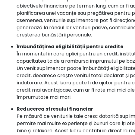
obiectivele financiare pe termen lung, cum ar fi ach
planificarea unei vacanțe sau pregătirea pentru 
asemenea, veniturile suplimentare pot fi direcționa
generează la rândul lor venituri pasive, contribuin
creșterea bunăstării personale.
Îmbunătățirea eligibilității pentru credite
În momentul în care aplici pentru un credit, instituț
capacitatea ta de a rambursa împrumutul pe baza 
Un venit suplimentar poate îmbunătăți eligibilitat
credit, deoarece crește venitul total declarat și 
îndatorare. Acest lucru poate fi de ajutor pentru o
credit mai avantajoase, cum ar fi rate mai mici ale
împrumutate mai mari.
Reducerea stresului financiar
Pe măsură ce veniturile tale cresc datorită suplime
permite mai multe experiențe și bunuri care îți of
bine și relaxare. Acest lucru contribuie direct la r