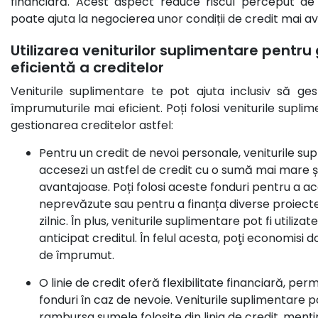
financiară. Acest aspect reduce riscul perceput de
poate ajuta la negocierea unor condiții de credit mai a
Utilizarea veniturilor suplimentare pentru
eficientă a creditelor
Veniturile suplimentare te pot ajuta inclusiv să ges
împrumuturile mai eficient. Poți folosi veniturile supl
gestionarea creditelor astfel:
Pentru un
credit de nevoi personale
, veniturile su
accesezi un astfel de credit cu o sumă mai mare și
avantajoase. Poți folosi aceste fonduri pentru a ac
neprevăzute sau pentru a finanța diverse proiecte
zilnic. În plus, veniturile suplimentare pot fi utili
anticipat creditul. În felul acesta, poţi economisi 
de împrumut.
O
linie de credit
oferă flexibilitate financiară, per
fonduri în caz de nevoie. Veniturile suplimentare po
rambursa sumele folosite din linia de credit, menți