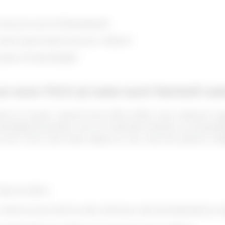
actorii care îl influențează?
este importanța unui scor ridicat?
poate fi îmbunătăţit?
 scor FICO și care sunt factorii car
tă un număr cuprins între 300 și 850, care reflectă ca
tituțiile financiare, cum ar fi băncile, IFNurile, și compani
Un scor FICO mai mare indică un risc mai mic pentru cr
felul următor:
 oferă acces facil la cele mai bune rate de dobândă și cond