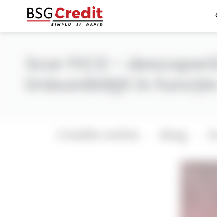
Scor FICO - descoperă
îmbunătăţit în funcție
Credite online
Blog
S