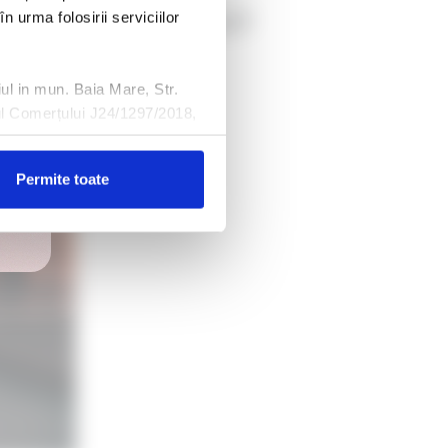
a unui scor ridicat?
n urma folosirii serviciilor
ul in mun. Baia Mare, Str.
ul Comerțului J24/1297/2018,
cial al BNR sub numărul RS-
Permite toate