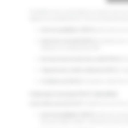
Probabil că te-ai întrebat în trecut cum s
despre un posibil istoric FICO al unei persoan
Istoricul plăților (35%):
persoana are u
Datoria curentă (30%):
aceasta are o 
utilizare a creditului de 30%.
Durata istoricului de credit (15%):
de
Tipurile de credit utilizate (10%):
res
Credite noi (10%):
aceasta a deschis re
Calculul scorului FICO detaliat:
Cum aflu scorul FICO?
Verifică scorul FIC
Istoricul plăților (35%):
denotă că est
din punctajul maxim. Calculul se face a