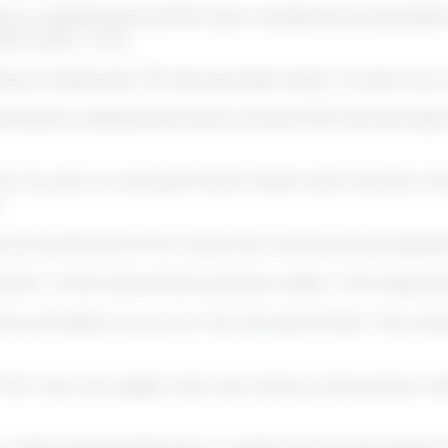
are a creditului este de 30%, deci considerată acceptabilă
 30% X 80% = 24%.
toricul mediu este 75% din punctajul maxim. În acest caz, c
ersitatea creditului este bună, să zicem 85% din punctajul
 nou, dar nu a accesat foarte multe cereri recente. Scoru
.
 cum îţi afli scorul FICO, acest lucru se poate face adunân
entă) + 11.25% (durata istoricului de credit) + 8.5% (tipuril
te echivalent cu un scor FICO de aproximativ 740, ace
FICO sunt, de regulă, cele care oferă şi împrumuturi onli