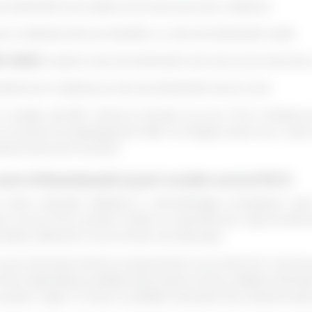
e dobândă favorabile și termeni buni de creditare.
a creditului este probabilă, cu rate de dobândă medii.
0-669):
implică rate de dobândă mai mari și termeni de cr
obținerea creditului și rate de dobândă foarte mari.
 medie, de 635. Când te întrebi ‘ce scor FICO trebuie s
a acesta să depăşească 590. Pe lângă acest scor, este im
titate bancară în parte.
 care influențează și pot scade scorul FICO
 este calculat utilizând o metodologie complexă, car
 Scorul FICO poate fi aflat cu ușurință din raportul Bir
ndere diferită în scorul final. De exemplu:
cea mai importantă componentă a scorului FICO. Istoricul
 informații despre plățile efectuate la timp, plățile întârzi
 pozitiv major, în timp ce plățile întârziate sau neefectua