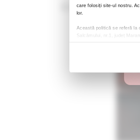
2. Cum se calculeaz
care folosiți site-ul nostru. A
lor.
Această politică se referă la
Salcâmului, nr.1, județ Mara
înregistrată în Registrul G
PJR-25-110122.