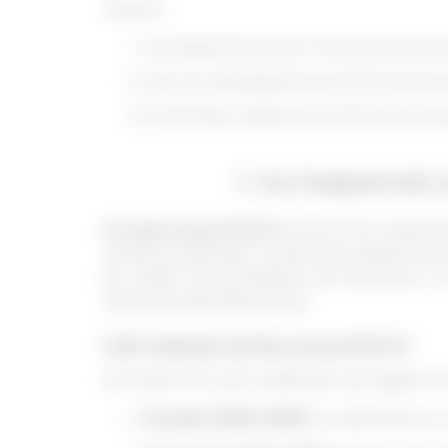
Cuprins:
Ce înseamnă un scor FICO și care sunt f
Cum se calculează scorul FICO şi care 
În cât timp crește scorul FICO şi cum 
1. Ce înseamnă un
Ce este scorul FICO?
Scorul FICO reprezin
rambursa datoriile. Acesta este utilizat de ins
de credit al unui solicitant de împrumut. 
rambursa datoriile la timp.
Cât trebuie să fie scorul FICO?
Scorurile FICO sunt clasificate, de regulă, în 
Excelent (800-850):
un astfel de scor