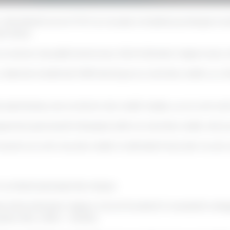
e calculează scorul FICO și ce pași complecși presupun 
e fizice:
n istoric de plăți foarte bun, fără întârzieri majore sau c
datorie totală de 3.000 de lei pe un card de credit cu o li
 asemenea, are un istoric de credit mediu, cu un cont activ
pectiva persoană folosește atât un card de credit, cât și
cent un cont nou de credit, în ultimele 6 luni, dar nu are 
O urmând exemplul de mai jos:
e fără întârzieri majore. Scorul încadrat în această cat
stfel: 35% X 95% = 33.25%.