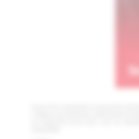
Scorul FICO reprezintă un instrument financi
creditare sau împrumut, reflectând şi încred
ce înseamnă scorul FICO, cum se calculează
îmbunătăți.