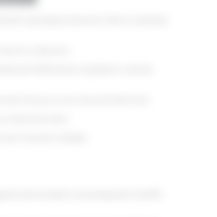
această operațiune bancară. Iată un exemplu
onturi în colectare.
mită de 10.000 de lei, rezultând o rată de
 de 5 ani și un cont mai vechi de 10 ani.
 un împrumut auto.
cereri recente multiple.
egorie este excelent, să presupunem de 95%