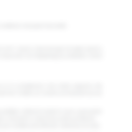
editare mai puțin favorabili.
ă am?’, atunci când doreşti să aplici pentru
portant să îndeplineşti şi celelalte criterii
e ia în considerare mai multe aspecte ale
oului de Credite, iar acesta se bazează pe pe
 plăților reflectă modul în care o persoană
ate, conturile în colectare și alte probleme
te pot scădea semnificativ valoarea scorului.