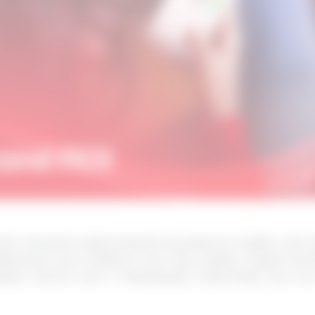
ar util pentru determinarea accesului la credite, care in
erea pe care creditorii o au în tine. Așadar, citeşte mai d
, factorii care îl influențează, importanța unui scor 