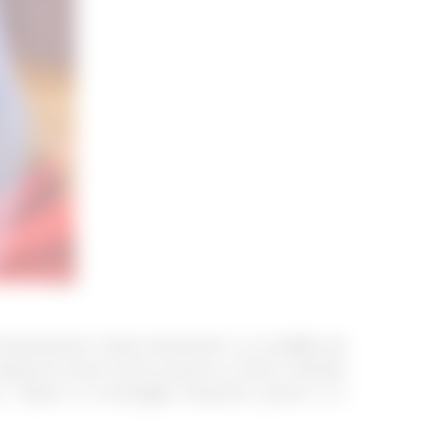
fluențează ratele dobânzilor și condițiile de
eparte acest articol pentru a afla în detaliu
ridicat și strategiile eficiente pentru a-l