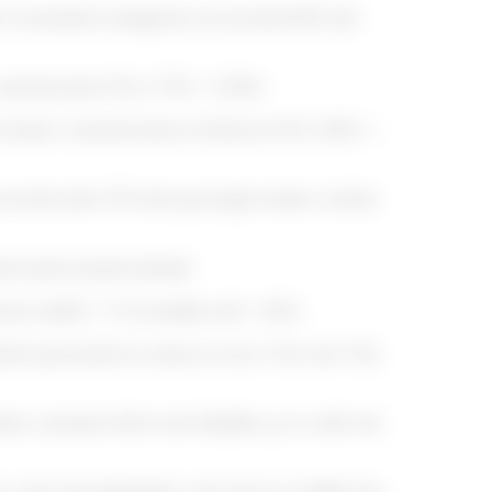
. În această categorie, scorul este 80% din
alculul este: 15% X 75% = 11.25%.
 maxim. Calculul este următorul: 10% X 85% =
l aici este 70% din punctajul maxim. Astfel,
d toate aceste detalii:
e de credit) + 7% (credite noi) = 83%.
astă persoană ar avea un scor FICO de 740,
ne, acestea fiind mai flexibile şi nu atât de