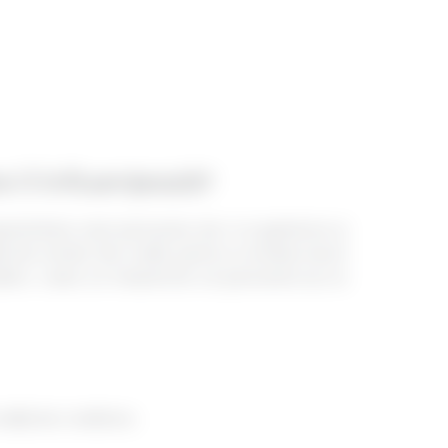
e îl influențează?
pacitatea unei persoane de a-și gestiona și
ile de carduri de credit, pentru a evalua riscul
editor, ceea ce înseamnă că persoana își va
iții de creditare.