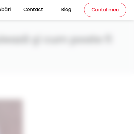
ebări
Contact
Blog
Contul meu
lează şi cum poate fi