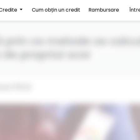
Credite
Cum obțin un credit
Rambursare
Într
 prin ce metode se calcu
 de propriul scor
cor FICO