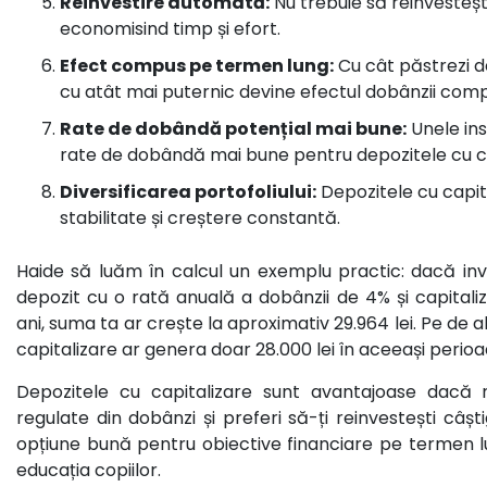
Reinvestire automată:
Nu trebuie să reinvesteșt
economisind timp și efort.
Efect compus pe termen lung:
Cu cât păstrezi d
cu atât mai puternic devine efectul dobânzii com
Rate de dobândă potențial mai bune:
Unele inst
rate de dobândă mai bune pentru depozitele cu ca
Diversificarea portofoliului:
Depozitele cu capita
stabilitate și creștere constantă.
Haide să luăm în calcul un exemplu practic: dacă inve
depozit cu o rată anuală a dobânzii de 4% și capitaliz
ani, suma ta ar crește la aproximativ 29.964 lei. Pe de a
capitalizare ar genera doar 28.000 lei în aceeași perioa
Depozitele cu capitalizare sunt avantajoase dacă n
regulate din dobânzi și preferi să-ți reinvestești câștigu
opțiune bună pentru obiective financiare pe termen l
educația copiilor.