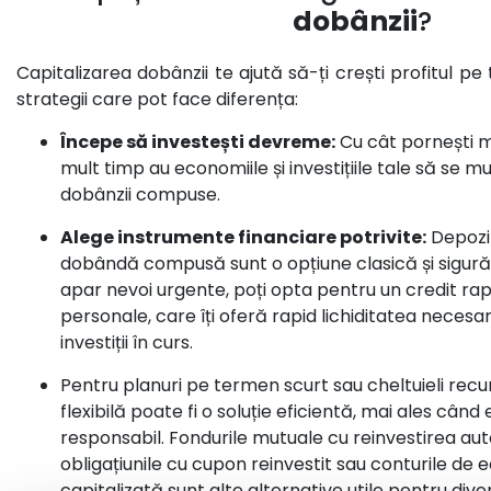
dobânzii
?
Capitalizarea dobânzii te ajută să-ți crești profitul p
strategii care pot face diferența:
Începe să investești devreme:
Cu cât pornești m
mult timp au economiile și investițiile tale să se mu
dobânzii compuse.
Alege instrumente financiare potrivite:
Depozi
dobândă compusă sunt o opțiune clasică și sigură,
apar nevoi urgente, poți opta pentru un
credit rap
personale
, care îți oferă rapid lichiditatea necesa
investiții în curs.
Pentru planuri pe termen scurt sau cheltuieli recu
flexibilă
poate fi o soluție eficientă, mai ales când
responsabil. Fondurile mutuale cu reinvestirea au
obligațiunile cu cupon reinvestit sau conturile d
capitalizată sunt alte alternative utile pentru diver