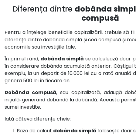
Diferența dintre
dobânda simpl
compusă
Pentru a înțelege beneficiile capitalizării, trebuie să fi
diferențe dintre dobânda simplă și cea compusă și mo
economiile sau investițiile tale.
În primul rând,
dobânda simplă
se calculează doar pe
în considerare dobânda acumulată anterior. Câștigul
exemplu, la un depozit de 10.000 lei cu o rată anuală
genera 500 lei în fiecare an.
Dobânda compusă
, sau capitalizată, adaugă do
inițială, generând dobândă la dobândă. Aceasta permi
sumei investite.
Iată câteva diferențe cheie:
Baza de calcul:
dobânda simplă
folosește doar su