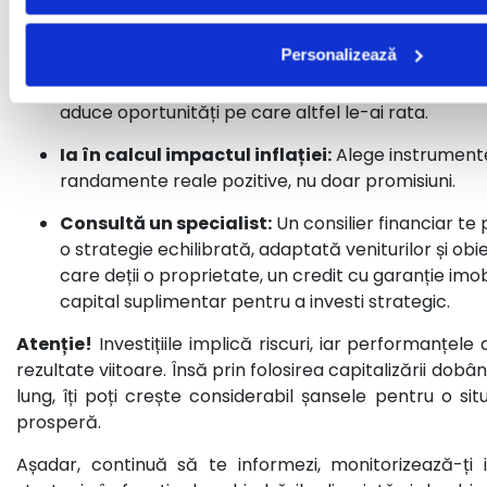
Evită retragerile impulsive:
Fiecare întrerupere 
compunere. Menținerea ritmului este cheia.
Personalizează
Investește și în educație financiară:
Informația 
aduce oportunități pe care altfel le-ai rata.
Ia în calcul impactul inflației:
Alege instrument
randamente reale pozitive, nu doar promisiuni.
Consultă un specialist:
Un consilier financiar te
o strategie echilibrată, adaptată veniturilor și obiec
care deții o proprietate, un
credit cu garanție imob
capital suplimentar pentru a investi strategic.
Atenție!
Investițiile implică riscuri, iar performanțel
rezultate viitoare. Însă prin folosirea capitalizării dobâ
lung, îți poți crește considerabil șansele pentru o situ
prosperă.
Așadar, continuă să te informezi, monitorizează-ți inv