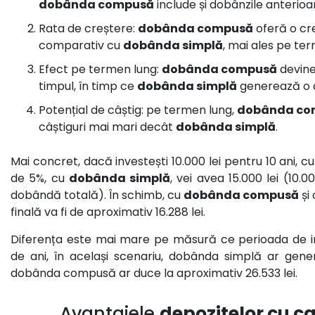
dobânda compusă
include și dobânzile anterioa
Rata de creștere:
dobânda compusă
oferă o cr
comparativ cu
dobânda simplă
, mai ales pe te
Efect pe termen lung:
dobânda compusă
devine
timpul, în timp ce
dobânda simplă
generează o c
Potențial de câștig: pe termen lung,
dobânda co
câștiguri mai mari decât
dobânda simplă
.
Mai concret, dacă investești 10.000 lei pentru 10 ani, c
de 5%, cu
dobânda simplă
, vei avea 15.000 lei (10.00
dobândă totală). În schimb, cu
dobânda compusă
și
finală va fi de aproximativ 16.288 lei.
Diferența este mai mare pe măsură ce perioada de in
de ani, în același scenariu, dobânda simplă ar gener
dobânda compusă ar duce la aproximativ 26.533 lei.
Avantajele
depozitelor cu ca