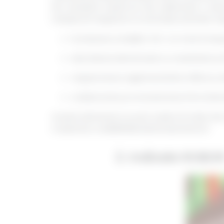
Din această cauză au fost selectate o serie
trebuie să respecte cu strictețe anumite res
furnizarea cotațiilor într-un mod trans
abordarea demersului cu onestitate și i
respectarea reglementărilor BNR și a al
colaborarea și comunicarea între bănci
Aceste elemente nu sunt unele formale, dar pr
creșterea credibilității sistemului bancar.
2. Indicele ROBOR