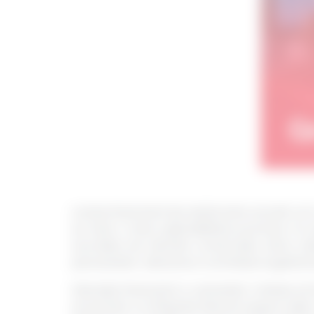
Lumea financiară de astăzi este una din ce î
au însă o mare aplicabilitate practică. Un 
acordate de băncile comerciale către clienț
persoanelor, deoarece contribuie la gestiona
Educația financiară a oamenilor trebuie să fi
economici cu influență directă asupra vieții