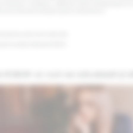
l financiar românesc, indiferent dacă intenționează să 
ă cea mai bună finanțare pentru afacerile lor.
ează și alte informații utile
ează evoluția indicelui ROBOR
e ROBOR-ul, cum se calculează și alt