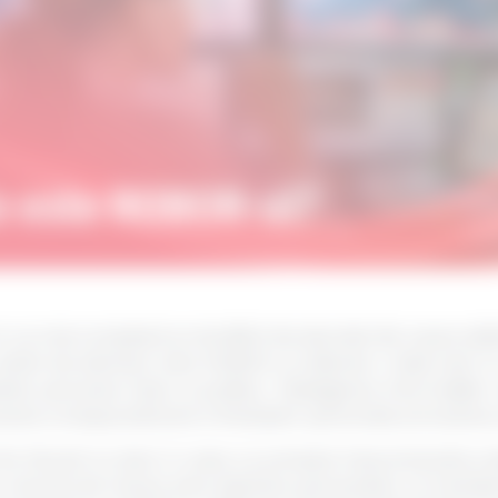
n ce mai complexă și mai dificil de abordat din cauza uti
astfel de element este ROBOR-ul, indicator cheie luat în 
ii persoane fizice și juridice. Înțelegerea informațiil
rea corespunzătoare a finanțelor personale și la luarea u
e făcută nu doar în ceea ce privește împrumuturile și depo
. Articolul de mai jos este destinat persoanelor ce inte