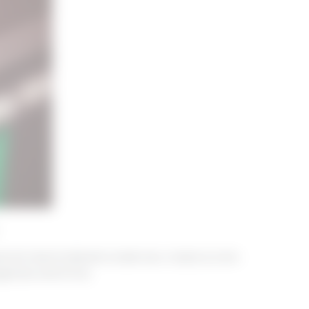
seamnă dacă indicele scade sau crește și care
getului unei firme.