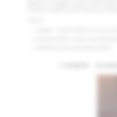
legătură cu regulile ce guvernează sistemu
corectă a creditelor personale sau să obțin
Cuprins:
ROBOR - ce este ROBOR-ul, cum se calcul
Indicele ROBOR - factorii care influenț
Beneficiile existenței indicelui ROBOR
1. ROBOR - ce est