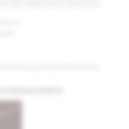
a zilnic cotațiile necesare calcului și care
a bancară;
pieței;
i financiar, la protecția consumatorilor și la
ia indicelui ROBOR