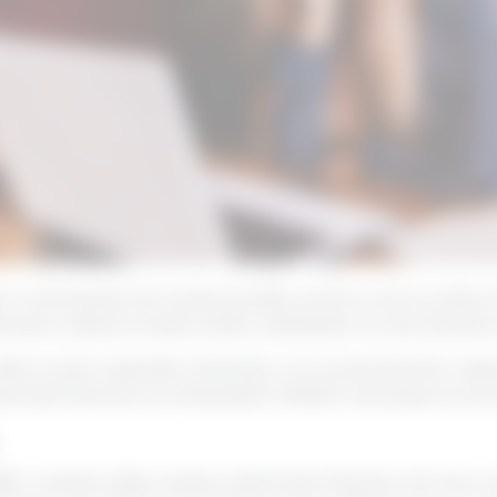
 caracterizat de numeroși indici, printre care se află 
l de a reflecta nivelul ratelor dobânzilor la care băncil
lă nu doar experților financiari, ci și consumatorilor obiș
mului financiar și a influențelor ROBOR-ului asupra economi
ilor acestui indice asupra sistemului financiar din țara 