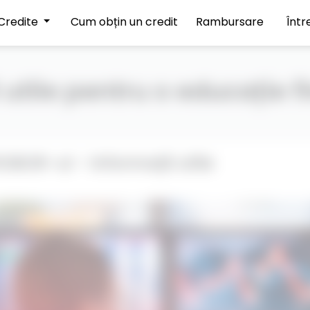
Credite
Cum obțin un credit
Rambursare
Într
utile pentru o educație f
OBOR-ul - informații utile