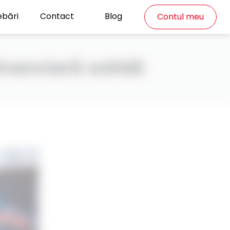
ebări
Contact
Blog
Contul meu
inanciară solidă