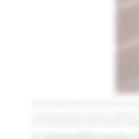
Nivelul indicelui ROBOR nu este unul fix, el p
Cunoașterea acestora, precum și alte informa
sunt previziunile pentru viitor, ajută la manag
2.1. Influența politicii monetare în