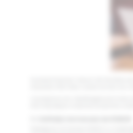
Domeniul financiar-bancar din România este
Interbank Offer Rate. Aceste termen are rolu
Cunoașterea unor detalii legate de el este uti
informați despre modul de funcționare a siste
1.1. Definiția termenului de ROBOR
Înțelegerea termenului ROBOR și a implicați