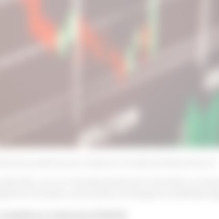
utând să scadă sau să crească în funcție de diverși factori.
ții utile, cum ar fi evoluția graficului în România, ce în
erierea finanțelor personale și la atingerea stabilității bu
 stabilirea indicelui ROBOR