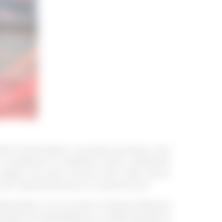
lizării numeroaselor concepte teoretice, care
considerare la stabilirea ratelor dobânzilor
or legate de acest termen este utilă tuturor
nor decizii financiare în mod informat.
zitele, ci și cu privire la diverși indicatori
nționează să dobândească o solidă educație în