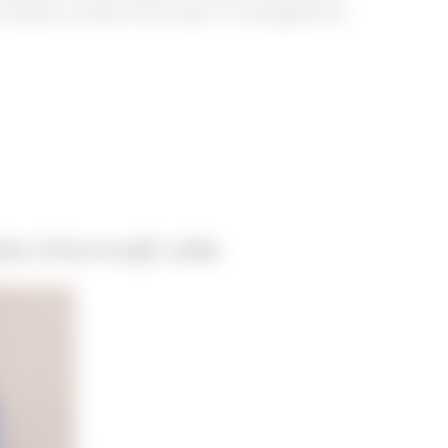
utilizeze aceste informații în managerierea
e informații utile