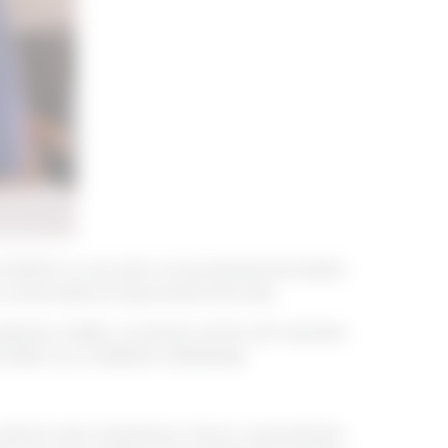
și ROBOR-ul, acronim al termenului Romanian
e comerciale se împrumută între ele.
nuiți de credite, ce doresc să fie cât mai bine
ilor și a creditelor individuale.
noastră este folositoare tuturor persoanelor