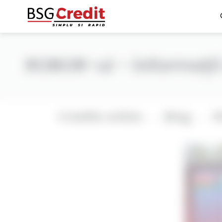
ROBOR-ul - informații 
Credite online
Blog
R