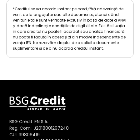
*Creditul se va acorda instant pe card, fără adeverință de
venit de la angajator sau alte documente, atunci când
veniturile tale sunt verificate exclusiv în baza de date a ANAF
și dacă îndeplinește condițiile de eligibilitate. Există situația
în care creditul nu poate fi acordat sau analiza financiară
nu poate fi făcută în aceeași zi din motive independente de
voința IFN. Ne rezervăm dreptul de a solicita documente
suplimentare și de a nu acorda creditul instant.
BSG Credit IFN S.A.
Reg. Com.: J2018001297240
CUI: 39806419