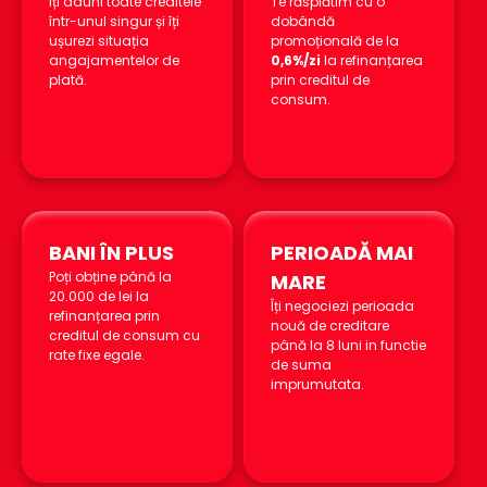
Îți aduni toate creditele
Te răsplătim cu o
într-unul singur și îți
dobândă
ușurezi situația
promoțională de la
angajamentelor de
0,6%/zi
la refinanțarea
plată.
prin creditul de
consum.
BANI ÎN PLUS
PERIOADĂ MAI
Poți obține până la
MARE
20.000 de lei la
Îți negociezi perioada
refinanțarea prin
nouă de creditare
creditul de consum cu
până la 8 luni in functie
rate fixe egale.
de suma
imprumutata.