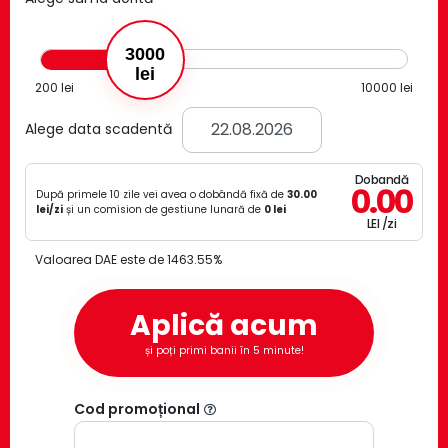
3000
lei
200
lei
10000
lei
Alege data scadentă
Dobandă
0.00
După primele 10 zile vei avea o dobândă fixă de
30.00
lei/zi
și un comision de gestiune lunară de
0
lei
LEI /zi
Valoarea DAE este de
1463.55
%
Aplică acum
și poți primi banii în 5 minute!
Cod promoțional