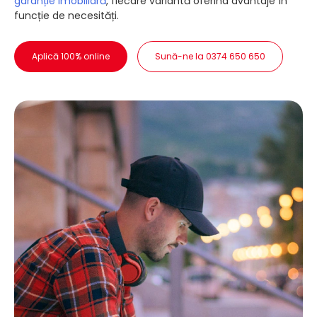
garanție imobiliară
, fiecare variantă oferind avantaje în
funcție de necesități.
Aplică 100% online
Sună-ne la 0374 650 650