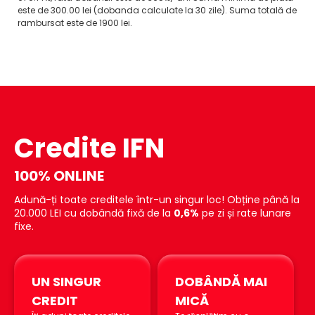
este de 300.00 lei (dobanda calculate la 30 zile). Suma totală de
rambursat este de 1900 lei.
Credite IFN
100% ONLINE
Adună-ți toate creditele într-un singur loc! Obține până la
20.000 LEI cu dobândă fixă de la
0,6%
pe zi și rate lunare
fixe.
UN SINGUR
DOBÂNDĂ MAI
CREDIT
MICĂ