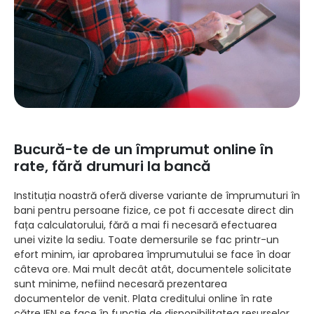
Bucură-te de un împrumut online în
rate, fără drumuri la bancă
Instituția noastră oferă diverse variante de împrumuturi în
bani pentru persoane fizice, ce pot fi accesate direct din
fața calculatorului, fără a mai fi necesară efectuarea
unei vizite la sediu. Toate demersurile se fac printr-un
efort minim, iar aprobarea împrumutului se face în doar
câteva ore. Mai mult decât atât, documentele solicitate
sunt minime, nefiind necesară prezentarea
documentelor de venit. Plata creditului online în rate
către IFN se face în funcție de disponibilitatea resurselor