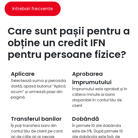
Intrebari frecvente
Care sunt pașii pentru a
obține un credit IFN
pentru persoane fizice?
Aplicare
Aprobarea
Selectează suma și perioada
împrumutului
dorită, apasă butonul ”Aplică
Împrumutul este aprobat și în
acum” și urmează pașii din
câteva minute ai banii
pagină.
disponibili în contul tău de
client
Transferul banilor
Dobândă
Îți poți transfera bani din
În primele 10 zile dobânda
contul tău de client pe card
este de 0%. După primele 10
ori de câte ori ai nevoie.
zile dobânda este fixă, de