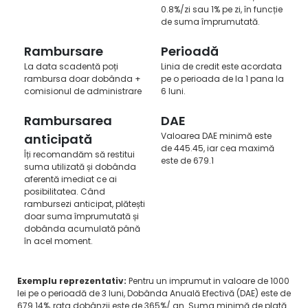
0.8%/zi sau 1% pe zi, în funcție
de suma împrumutată.
Rambursare
Perioadă
La data scadentă poți
Linia de credit este acordata
rambursa doar dobânda +
pe o perioada de la 1 pana la
comisionul de administrare
6 luni.
Rambursarea
DAE
Valoarea DAE minimă este
anticipată
de 445.45, iar cea maximă
Îți recomandăm să restitui
este de 679.1
suma utilizată și dobânda
aferentă imediat ce ai
posibilitatea. Când
rambursezi anticipat, plătești
doar suma împrumutată și
dobânda acumulată până
în acel moment.
Exemplu reprezentativ:
Pentru un imprumut in valoare de 1000
lei pe o perioadă de 3 luni, Dobânda Anuală Efectivă (DAE) este de
679.14%, rata dobânzii este de 365%/ an. Suma minimă de plată