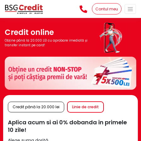
Contul meu
Credit online
Obține până la 20.000 LEI cu aprobare imediată și
transfer instant pe card!
Credit până la 20.000 lei
Linie de credit
Aplica acum si ai 0% dobanda in primele
10 zile!
Alege suma dorită