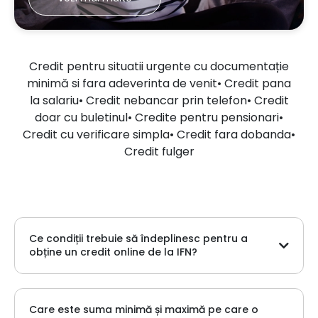
Credit pentru situatii urgente cu documentație
minimă si fara adeverinta de venit
•
Credit pana
la salariu
•
Credit nebancar prin telefon
•
Credit
doar cu buletinul
•
Credite pentru pensionari
•
Credit cu verificare simpla
•
Credit fara dobanda
•
Credit fulger
Ce condiții trebuie să îndeplinesc pentru a
obține un credit online de la IFN?
Pentru acordarea liniei de credit sau a creditului de
consum trebuie să îndeplinești următoarele condiții:
Care este suma minimă și maximă pe care o